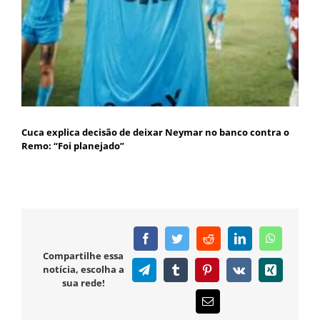
Cuca explica decisão de deixar Neymar no banco contra o
Remo: “Foi planejado”
Facebook
Twitter
Reddit
LinkedIn
WhatsAp
Compartilhe essa
notícia, escolha a
Telegram
Tumblr
Pinterest
Vk
Xing
sua rede!
E-
mail