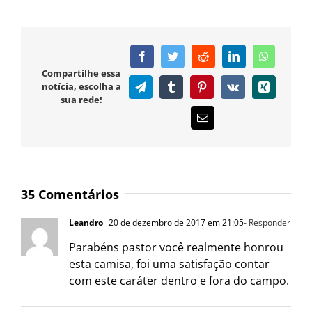
Facebook
Twitter
Reddit
LinkedIn
WhatsAp
Compartilhe essa
notícia, escolha a
Telegram
Tumblr
Pinterest
Vk
Xing
sua rede!
E-
mail
35 Comentários
Leandro
20 de dezembro de 2017 em 21:05
- Responder
Parabéns pastor você realmente honrou
esta camisa, foi uma satisfação contar
com este caráter dentro e fora do campo.