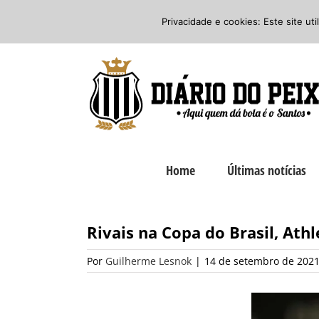
Ir
Twitter
Facebook
Instagram
Privacidade e cookies: Este site ut
para
o
conteúdo
Home
Últimas notícias
Rivais na Copa do Brasil, Ath
Por
Guilherme Lesnok
|
14 de setembro de 2021