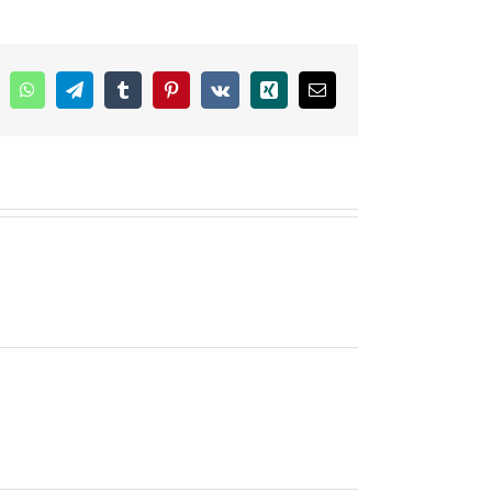
inkedIn
WhatsApp
Telegram
Tumblr
Pinterest
Vk
Xing
E-
mail