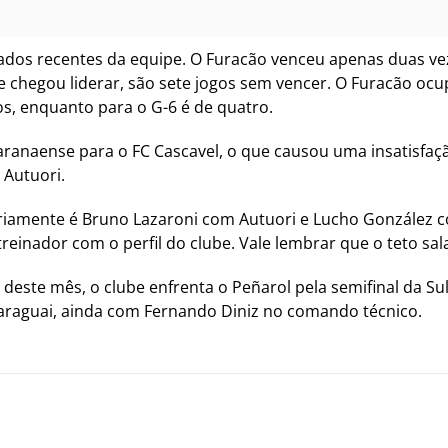
tados recentes da equipe. O Furacão venceu apenas duas ve
ue chegou liderar, são sete jogos sem vencer. O Furacão oc
os, enquanto para o G-6 é de quatro.
Paranaense para o FC Cascavel, o que causou uma insatisfaç
 Autuori.
amente é Bruno Lazaroni com Autuori e Lucho González co
einador com o perfil do clube. Vale lembrar que o teto sala
 deste mês, o clube enfrenta o Peñarol pela semifinal da S
 Paraguai, ainda com Fernando Diniz no comando técnico.