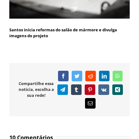
Santos inicia reformas do salão de mármore e divulga
imagens do projeto
Facebook
Twitter
Reddit
LinkedIn
WhatsAp
Compartilhe essa
notícia, escolha a
Telegram
Tumblr
Pinterest
Vk
Xing
sua rede!
E-
mail
10 Comentários