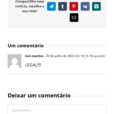
Compartilhe essa
notícia, escolha a
Telegram
Tumblr
Pinterest
Vk
Xing
sua rede!
E-
mail
Um comentário
luiz martins
20 de junho de 2022 em 16:13
- Responder
LEGAL!!!!
Deixar um comentário
Comentário