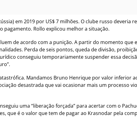
Rússia) em 2019 por US$ 7 milhões. O clube russo deveria r
o pagamento. Rollo explicou melhor a situação.
luem de acordo com a punição. A partir do momento que exi
alidades. Perda de seis pontos, queda de divisão, proibiçã
jurídico conseguiu temporariamente suspender essa decisã
uro”.
catastrófica. Mandamos Bruno Henrique por valor inferior 
gociação desastrada que vai ocasionar mais um processo viol
onseguiu uma “liberação forçada” para acertar com o Pachu
s, que é o valor que tem de pagar ao Krasnodar pela com