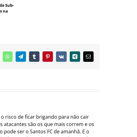
do Sub-
s na
inkedIn
WhatsApp
Telegram
Tumblr
Pinterest
Vk
Xing
E-
mail
 risco de ficar brigando para não cair
 Os atacantes são os que mais correm e os
ão pode ser o Santos FC de amanhã. E o