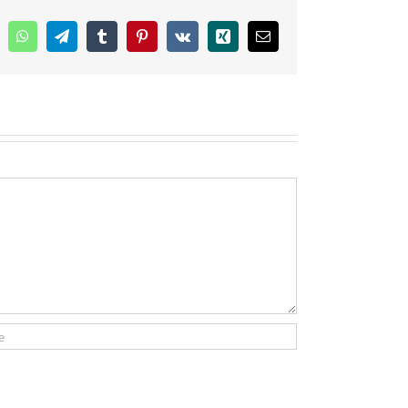
inkedIn
WhatsApp
Telegram
Tumblr
Pinterest
Vk
Xing
E-
mail