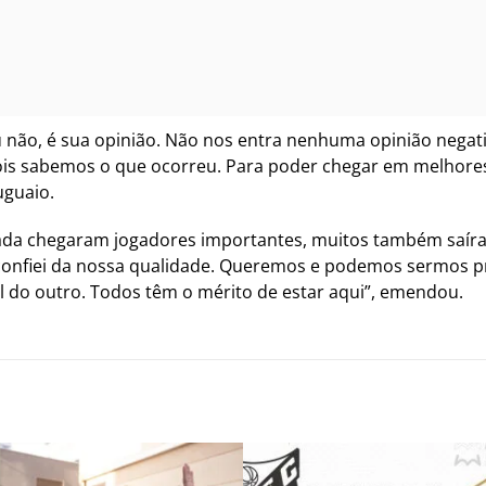
não, é sua opinião. Não nos entra nenhuma opinião negativ
is sabemos o que ocorreu. Para poder chegar em melhores
uguaio.
rada chegaram jogadores importantes, muitos também saír
fiei da nossa qualidade. Queremos e podemos sermos prot
l do outro. Todos têm o mérito de estar aqui”, emendou.