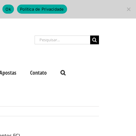
Ok
Política de Privacidade
Buscar
resultados
para:
Apostas
Contato
antos FC)