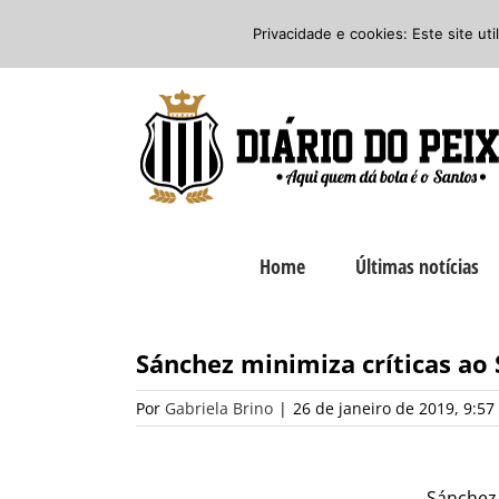
Ir
Twitter
Facebook
Instagram
Privacidade e cookies: Este site ut
para
o
conteúdo
Home
Últimas notícias
Sánchez minimiza críticas ao 
Por
Gabriela Brino
|
26 de janeiro de 2019, 9:57
Sánchez 