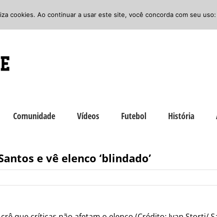
iliza cookies. Ao continuar a usar este site, você concorda com seu uso:
Comunidade
Vídeos
Futebol
História
Santos e vê elenco ‘blindado’
crê que críticas não afetam o elenco (Crédito: Ivan Storti/ S