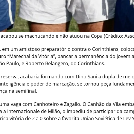
 acabou se machucando e não atuou na Copa (Crédito: Asso
 em um amistoso preparatório contra o Corinthians, coloc
ro “Marechal da Vitória”, bancar a permanência do jovem 
ão Paulo, e Roberto Belangero, do Corinthians.
eserva, acabaria formando com Dino Sani a dupla de meio-c
nteligência e poder de marcação, se tornou peça fundamenta
nça na semifinal.
or uma vaga com Canhoteiro e Zagallo. O Canhão da Vila emb
a a Internazionale de Milão, o impediu de participar da c
rica vitória de 2 a 0 sobre a favorita União Soviética de Le