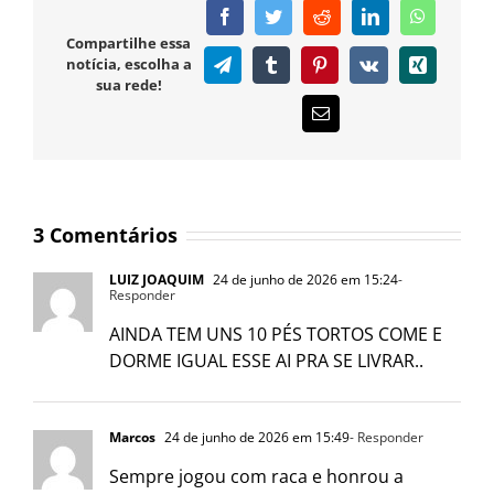
Facebook
Twitter
Reddit
LinkedIn
WhatsAp
Compartilhe essa
notícia, escolha a
Telegram
Tumblr
Pinterest
Vk
Xing
sua rede!
E-
mail
3 Comentários
LUIZ JOAQUIM
24 de junho de 2026 em 15:24
-
Responder
AINDA TEM UNS 10 PÉS TORTOS COME E
DORME IGUAL ESSE AI PRA SE LIVRAR..
Marcos
24 de junho de 2026 em 15:49
- Responder
Sempre jogou com raca e honrou a