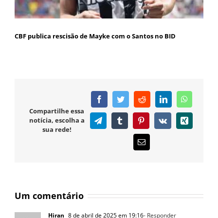
CBF publica rescisão de Mayke com o Santos no BID
Facebook
Twitter
Reddit
LinkedIn
WhatsAp
Compartilhe essa
notícia, escolha a
Telegram
Tumblr
Pinterest
Vk
Xing
sua rede!
E-
mail
Um comentário
Hiran
8 de abril de 2025 em 19:16
- Responder