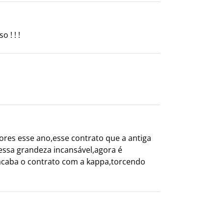
 ! ! !
res esse ano,esse contrato que a antiga
essa grandeza incansável,agora é
á acaba o contrato com a kappa,torcendo