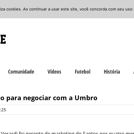
iliza cookies. Ao continuar a usar este site, você concorda com seu uso:
Comunidade
Vídeos
Futebol
História
io para negociar com a Umbro
:25
 Verardi foi gerente de marketing do Santos por quatro mes