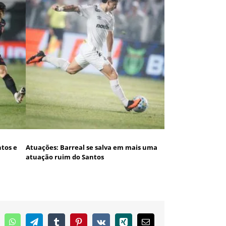
tos e
Atuações: Barreal se salva em mais uma
atuação ruim do Santos
inkedIn
WhatsApp
Telegram
Tumblr
Pinterest
Vk
Xing
E-