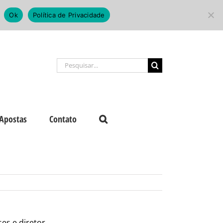
Ok
Política de Privacidade
Buscar
resultados
para:
Apostas
Contato
es e diretor