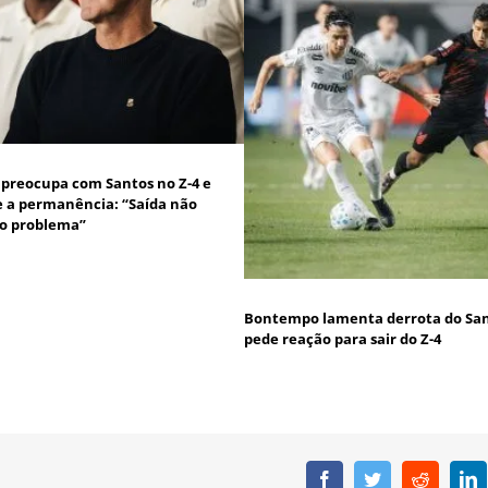
 preocupa com Santos no Z-4 e
 a permanência: “Saída não
 o problema”
Bontempo lamenta derrota do San
pede reação para sair do Z-4
Facebook
Twitter
Reddit
L