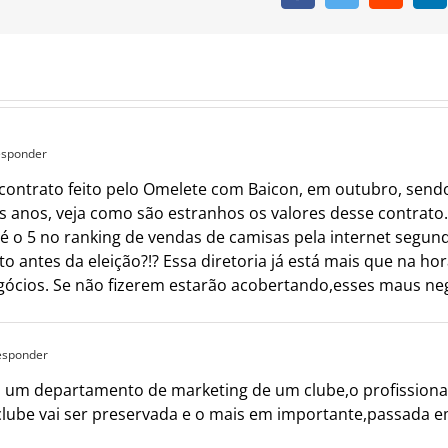
esponder
contrato feito pelo Omelete com Baicon, em outubro, sendo 
s anos, veja como são estranhos os valores desse contrato
 é o 5 no ranking de vendas de camisas pela internet segun
 antes da eleição?!? Essa diretoria já está mais que na hor
negócios. Se não fizerem estarão acobertando,esses maus ne
esponder
 um departamento de marketing de um clube,o profissional
clube vai ser preservada e o mais em importante,passada e