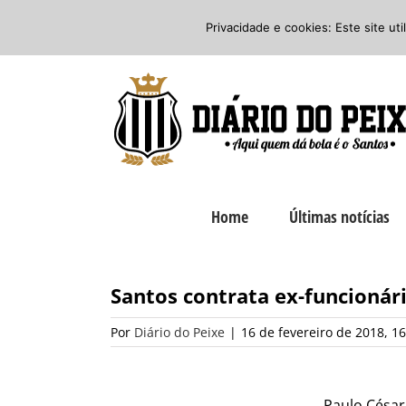
Ir
Twitter
Facebook
Instagram
Privacidade e cookies: Este site ut
para
o
conteúdo
Home
Últimas notícias
Santos contrata ex-funcionár
Por
Diário do Peixe
|
16 de fevereiro de 2018, 16
Paulo César