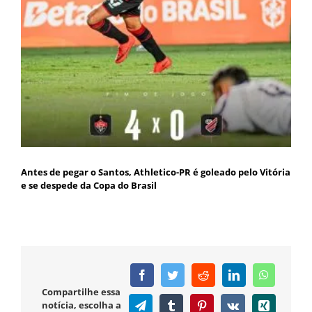
Antes de pegar o Santos, Athletico-PR é goleado pelo Vitória
e se despede da Copa do Brasil
Facebook
Twitter
Reddit
LinkedIn
WhatsAp
Compartilhe essa
notícia, escolha a
Telegram
Tumblr
Pinterest
Vk
Xing