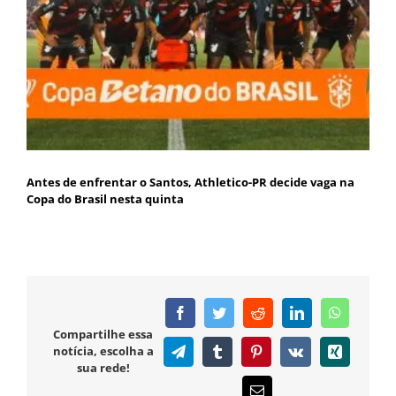
Antes de enfrentar o Santos, Athletico-PR decide vaga na
Copa do Brasil nesta quinta
Facebook
Twitter
Reddit
LinkedIn
WhatsAp
Compartilhe essa
notícia, escolha a
Telegram
Tumblr
Pinterest
Vk
Xing
sua rede!
E-