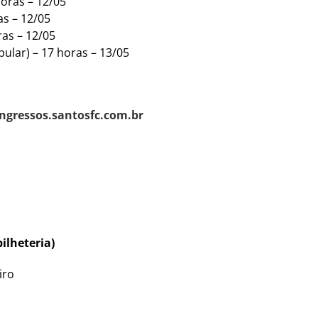
horas – 12/05
as – 12/05
ras – 12/05
pular) – 17 horas – 13/05
ingressos.santosfc.com.br
lheteria)
iro