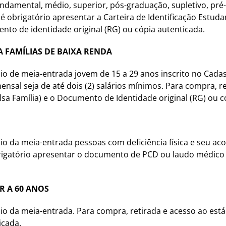
undamental, médio, superior, pós-graduação, supletivo, pré-v
é obrigatório apresentar a Carteira de Identificação Estudan
ento de identidade original (RG) ou cópia autenticada.
A FAMÍLIAS DE BAIXA RENDA
cio de meia-entrada jovem de 15 a 29 anos inscrito no Cada
sal seja de até dois (2) salários mínimos. Para compra, ret
sa Família) e o Documento de Identidade original (RG) ou c
cio da meia-entrada pessoas com deficiência física e seu 
brigatório apresentar o documento de PCD ou laudo médico 
R A 60 ANOS
cio da meia-entrada. Para compra, retirada e acesso ao est
icada.