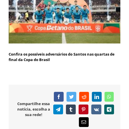
Confira os possíveis adversários do Santos nas quartas de
final da Copa do Brasil
Facebook
Twitter
Reddit
LinkedIn
WhatsAp
Compartilhe essa
notícia, escolha a
Telegram
Tumblr
Pinterest
Vk
Xing
sua rede!
E-
mail