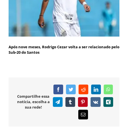
Após nove meses, Rodrigo Cezar volta a ser relacionado pelo
Sub-20 do Santos
Facebook
Twitter
Reddit
LinkedIn
WhatsAp
Compartilhe essa
notícia, escolha a
Telegram
Tumblr
Pinterest
Vk
Xing
sua rede!
E-
mail