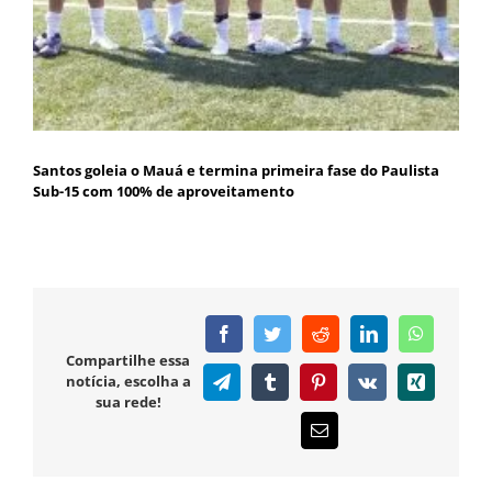
Santos goleia o Mauá e termina primeira fase do Paulista
Sub-15 com 100% de aproveitamento
Facebook
Twitter
Reddit
LinkedIn
WhatsAp
Compartilhe essa
notícia, escolha a
Telegram
Tumblr
Pinterest
Vk
Xing
sua rede!
E-
mail