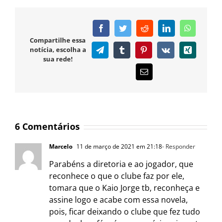
Facebook
Twitter
Reddit
LinkedIn
WhatsAp
Compartilhe essa
notícia, escolha a
Telegram
Tumblr
Pinterest
Vk
Xing
sua rede!
E-
mail
6 Comentários
Marcelo
11 de março de 2021 em 21:18
- Responder
Parabéns a diretoria e ao jogador, que
reconhece o que o clube faz por ele,
tomara que o Kaio Jorge tb, reconheça e
assine logo e acabe com essa novela,
pois, ficar deixando o clube que fez tudo