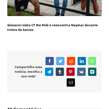
Giovanni visita CT Rei Pelé e reencontra Neymar durante
treino do Santos
Facebook
Twitter
Reddit
LinkedIn
WhatsAp
Compartilhe essa
notícia, escolha a
Telegram
Tumblr
Pinterest
Vk
Xing
sua rede!
E-
mail