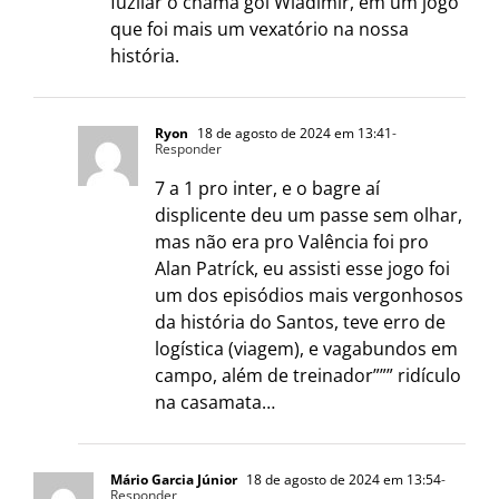
fuzilar o chama gol Wladimir, em um jogo
que foi mais um vexatório na nossa
história.
Ryon
18 de agosto de 2024 em 13:41
-
Responder
7 a 1 pro inter, e o bagre aí
displicente deu um passe sem olhar,
mas não era pro Valência foi pro
Alan Patríck, eu assisti esse jogo foi
um dos episódios mais vergonhosos
da história do Santos, teve erro de
logística (viagem), e vagabundos em
campo, além de treinador””” ridículo
na casamata…
Mário Garcia Júnior
18 de agosto de 2024 em 13:54
-
Responder