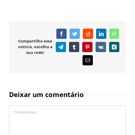
Facebook
Twitter
Reddit
LinkedIn
WhatsAp
Compartilhe essa
notícia, escolha a
Telegram
Tumblr
Pinterest
Vk
Xing
sua rede!
E-
mail
Deixar um comentário
Comentário