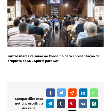
Santos marca reunião no Conselho para apresentação de
proposta da SDC Sports para SAF
Facebook
Twitter
Reddit
LinkedIn
WhatsAp
Compartilhe essa
notícia, escolha a
Telegram
Tumblr
Pinterest
Vk
Xing
sua rede!