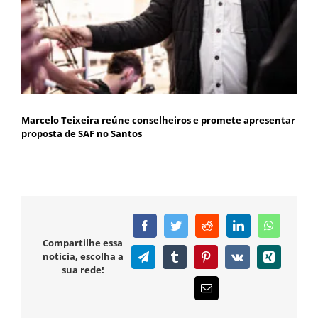
Marcelo Teixeira reúne conselheiros e promete apresentar
proposta de SAF no Santos
Facebook
Twitter
Reddit
LinkedIn
WhatsAp
Compartilhe essa
notícia, escolha a
Telegram
Tumblr
Pinterest
Vk
Xing
sua rede!
E-
mail