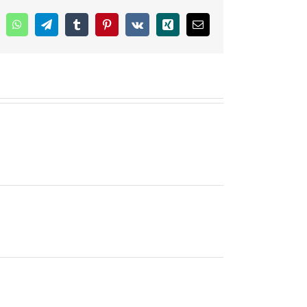
inkedIn
WhatsApp
Telegram
Tumblr
Pinterest
Vk
Xing
E-
mail