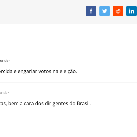
Facebook
Twitter
Reddit
L
ponder
rcida e engariar votos na eleição.
onder
s, bem a cara dos dirigentes do Brasil.