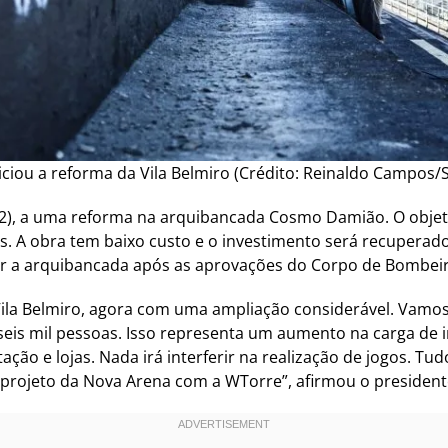
iciou a reforma da Vila Belmiro (Crédito: Reinaldo Campos/
(22), a uma reforma na arquibancada Cosmo Damião. O objeti
is. A obra tem baixo custo e o investimento será recupera
ar a arquibancada após as aprovações do Corpo de Bombeiros
la Belmiro, agora com uma ampliação considerável. Vamos
s mil pessoas. Isso representa um aumento na carga de ing
ção e lojas. Nada irá interferir na realização de jogos. Tu
 projeto da Nova Arena com a WTorre”, afirmou o presidente