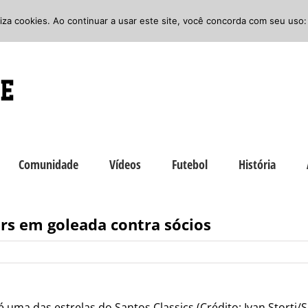
iliza cookies. Ao continuar a usar este site, você concorda com seu uso:
Comunidade
Vídeos
Futebol
História
rs em goleada contra sócios
 uma das estrelas do Santos Classics (Crédito: Ivan Storti/