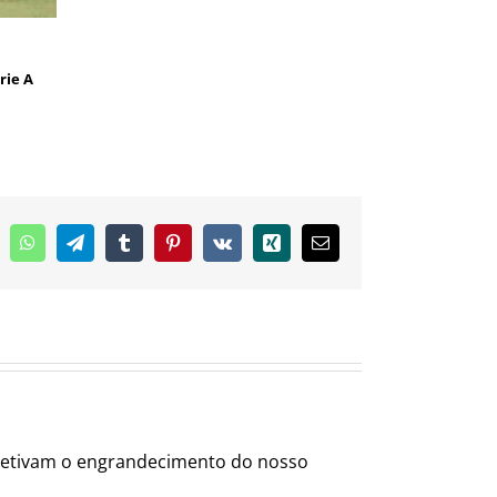
rie A
inkedIn
WhatsApp
Telegram
Tumblr
Pinterest
Vk
Xing
E-
mail
objetivam o engrandecimento do nosso