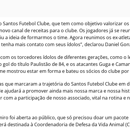
do Santos Futebol Clube, que tem como objetivo valorizar 
 novo canal de receitas para o clube. Os jogadores já se r
giu a ideia de formarmos o time. Agora reunimos os ex-atlet
 tenha mais contato com seus ídolos”, declarou Daniel Gonz
 com os torcedores ídolos de diferentes gerações, como o l
 gol do título Paulistão de 84, e os atacantes Guga e Cam
time mostrou estar em forma e bateu os sócios do clube por 
tas que marcaram a trajetória do Santos Futebol Clube em 
de ajudará a promover ainda mais nossa marca e nossa histó
r com a participação de nosso associado, vital na rotina 
lmiro foi aberta ao público, que só precisou doar um paco
rá destinada à Coordenadoria de Defesa da Vida Animal (C