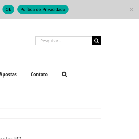
Ok
Política de Privacidade
Buscar
resultados
para:
Apostas
Contato
Santos FC)