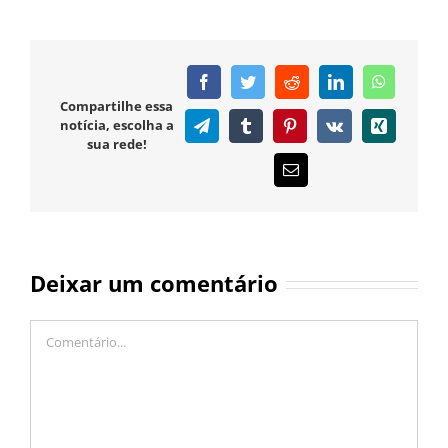
Facebook
Twitter
Reddit
LinkedIn
WhatsAp
Compartilhe essa
notícia, escolha a
Telegram
Tumblr
Pinterest
Vk
Xing
sua rede!
E-
mail
Deixar um comentário
Comentário