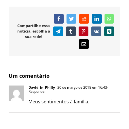
Facebook
Twitter
Reddit
LinkedIn
WhatsAp
Compartilhe essa
notícia, escolha a
Telegram
Tumblr
Pinterest
Vk
Xing
sua rede!
E-
mail
Um comentário
David_in_Philly
30 de março de 2018 em 16:43
-
Responder
Meus sentimentos à família.