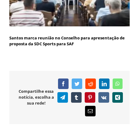
Santos marca reunião no Conselho para apresentação de
proposta da SDC Sports para SAF
Facebook
Twitter
Reddit
LinkedIn
WhatsAp
Compartilhe essa
notícia, escolha a
Telegram
Tumblr
Pinterest
Vk
Xing
sua rede!
E-
mail