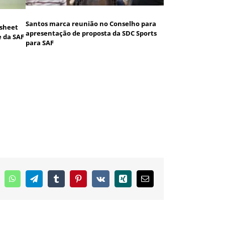
Santos marca reunião no Conselho para
 sheet
apresentação de proposta da SDC Sports
e da SAF
para SAF
inkedIn
WhatsApp
Telegram
Tumblr
Pinterest
Vk
Xing
E-
mail