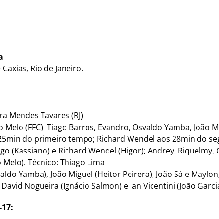
a
Caxias, Rio de Janeiro.
ara Mendes Tavares (RJ)
o Melo (FFC): Tiago Barros, Evandro, Osvaldo Yamba, João M
s 25min do primeiro tempo; Richard Wendel aos 28min do s
iago (Kassiano) e Richard Wendel (Higor); Andrey, Riquelmy, G
o Melo). Técnico: Thiago Lima
svaldo Yamba), João Miguel (Heitor Peirera), João Sá e Maylo
vid Nogueira (Ignácio Salmon) e Ian Vicentini (João Garcia
-17: