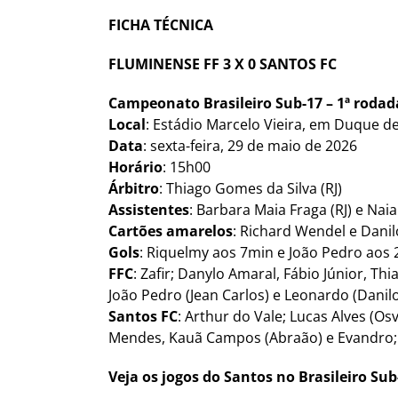
FICHA TÉCNICA
FLUMINENSE FF 3 X 0 SANTOS
FC
Campeonato Brasileiro Sub-17 – 1ª rodad
Local
: Estádio Marcelo Vieira, em Duque de 
Data
: sexta-feira, 29 de maio de 2026
Horário
: 15h00
Árbitro
: Thiago Gomes da Silva (RJ)
Assistentes
: Barbara Maia Fraga (RJ) e Nai
Cartões amarelos
: Richard Wendel e Danil
Gols
: Riquelmy aos 7min e João Pedro ao
FFC
: Zafir; Danylo Amaral, Fábio Júnior, Th
João Pedro (Jean Carlos) e Leonardo (Danil
Santos FC
: Arthur do Vale; Lucas Alves (O
Mendes, Kauã Campos (Abraão) e Evandro; Da
Veja os jogos do Santos no Brasileiro Sub