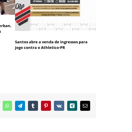
erban,
s
Santos abre a venda de ingressos para
jogo contra o Athletico-PR
inkedIn
WhatsApp
Telegram
Tumblr
Pinterest
Vk
Xing
E-
mail