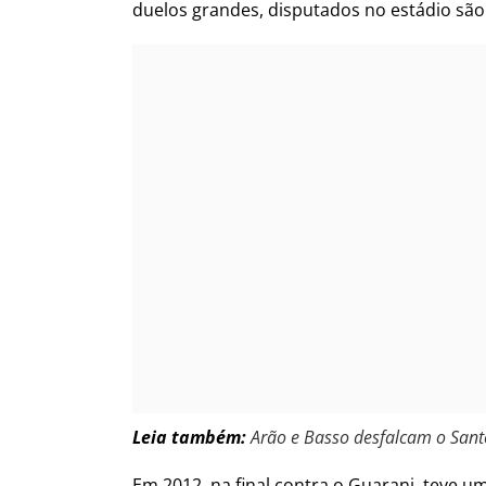
duelos grandes, disputados no estádio são
Leia também:
Arão e Basso desfalcam o Sant
Em 2012, na final contra o Guarani, teve u