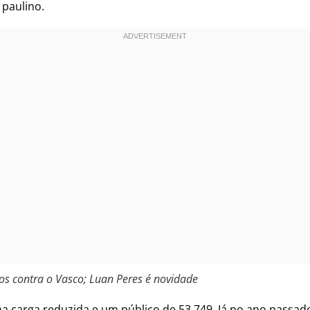
 paulino.
os contra o Vasco; Luan Peres é novidade
ma carga reduzida e um público de 53.749. Já no ano passad