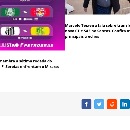
Marcelo Teixeira fala sobre transf
novo CT e SAF no Santos. Confira o
principais trechos
membra a sétima rodada do
a F; Sereias enfrentam o Mirassol
Facebook
Twitter
Reddit
L