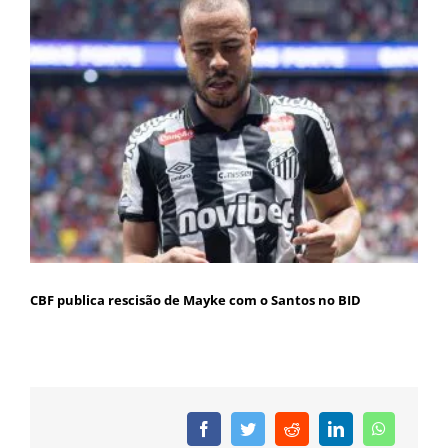
CBF publica rescisão de Mayke com o Santos no BID
Facebook
Twitter
Reddit
LinkedIn
WhatsAp