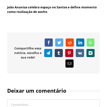
João Ananias celebra espaço no Santos e define momento
como realização de sonho
Facebook
Twitter
Reddit
LinkedIn
WhatsAp
Compartilhe essa
notícia, escolha a
Telegram
Tumblr
Pinterest
Vk
Xing
sua rede!
E-
mail
Deixar um comentário
Comentário