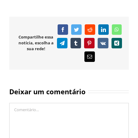
Facebook
Twitter
Reddit
LinkedIn
WhatsAp
Compartilhe essa
notícia, escolha a
Telegram
Tumblr
Pinterest
Vk
Xing
sua rede!
E-
mail
Deixar um comentário
Comentário