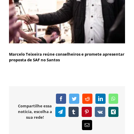
Marcelo Teixeira reúne conselheiros e promete apresentar
proposta de SAF no Santos
Facebook
Twitter
Reddit
LinkedIn
WhatsAp
Compartilhe essa
notícia, escolha a
Telegram
Tumblr
Pinterest
Vk
Xing
sua rede!
E-
mail