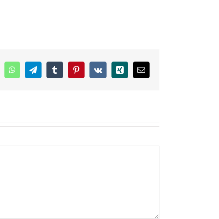
inkedIn
WhatsApp
Telegram
Tumblr
Pinterest
Vk
Xing
E-
mail