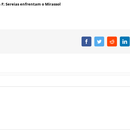
a F; Sereias enfrentam o Mirassol
Facebook
Twitter
Reddit
L