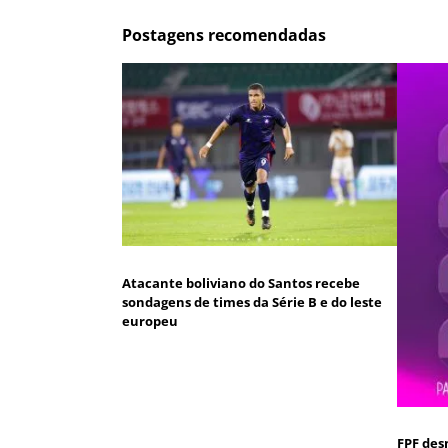
Postagens recomendadas
Atacante boliviano do Santos recebe
sondagens de times da Série B e do leste
europeu
FPF des