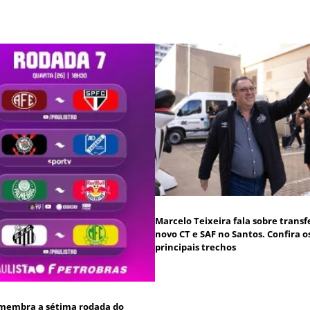
Marcelo Teixeira fala sobre transf
novo CT e SAF no Santos. Confira o
principais trechos
membra a sétima rodada do