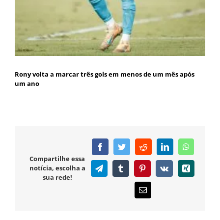
Rony volta a marcar três gols em menos de um mês após
um ano
Facebook
Twitter
Reddit
LinkedIn
WhatsAp
Compartilhe essa
notícia, escolha a
Telegram
Tumblr
Pinterest
Vk
Xing
sua rede!
E-
mail