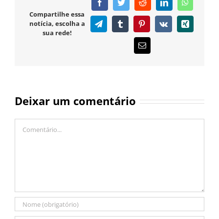
Facebook
Twitter
Reddit
LinkedIn
WhatsAp
Compartilhe essa
notícia, escolha a
Telegram
Tumblr
Pinterest
Vk
Xing
sua rede!
E-
mail
Deixar um comentário
Comentário