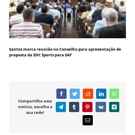
Santos marca reunião no Conselho para apresentação de
proposta da SDC Sports para SAF
Facebook
Twitter
Reddit
LinkedIn
WhatsAp
Compartilhe essa
notícia, escolha a
Telegram
Tumblr
Pinterest
Vk
Xing
sua rede!
E-
mail