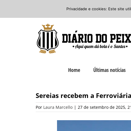
Ir
Twitter
Facebook
Instagram
Privacidade e cookies: Este site ut
para
o
conteúdo
Home
Últimas notícias
Sereias recebem a Ferroviária
Por
Laura Marcello
|
27 de setembro de 2025, 2