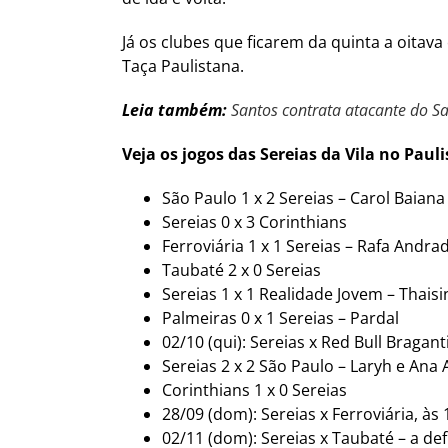
Já os clubes que ficarem da quinta a oitav
Taça Paulistana.
Leia também:
Santos contrata atacante do S
Veja os jogos das Sereias da Vila no Pauli
São Paulo 1 x 2 Sereias – Carol Baiana
Sereias 0 x 3 Corinthians
Ferroviária 1 x 1 Sereias – Rafa Andra
Taubaté 2 x 0 Sereias
Sereias 1 x 1 Realidade Jovem – Thais
Palmeiras 0 x 1 Sereias – Pardal
02/10 (qui): Sereias x Red Bull Bragant
Sereias 2 x 2 São Paulo – Laryh e Ana A
Corinthians 1 x 0 Sereias
28/09 (dom): Sereias x Ferroviária, às
02/11 (dom): Sereias x Taubaté – a def