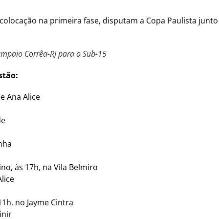
a colocação na primeira fase, disputam a Copa Paulista jun
ampaio Corrêa-RJ para o Sub-15
stão:
 e Ana Alice
de
inha
ino, às 17h, na Vila Belmiro
lice
 11h, no Jayme Cintra
inir