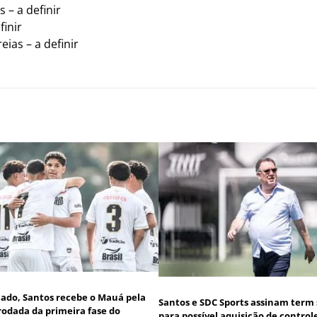
 – a definir
finir
eias – a definir
icado, Santos recebe o Mauá pela
Santos e SDC Sports assinam term
rodada da primeira fase do
para possível aquisição de control