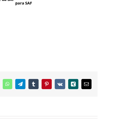
para SAF
inkedIn
WhatsApp
Telegram
Tumblr
Pinterest
Vk
Xing
E-
mail