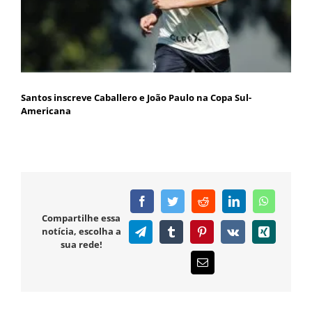
Santos inscreve Caballero e João Paulo na Copa Sul-
Americana
Facebook
Twitter
Reddit
LinkedIn
WhatsAp
Compartilhe essa
notícia, escolha a
Telegram
Tumblr
Pinterest
Vk
Xing
sua rede!
E-
mail