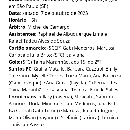
em São Paulo (SP)
Data
: sábado, 7 de outubro de 2023
Horário
: 16h
Árbitro
: Michel de Camargo
Assistentes
: Raphael de Albuquerque Lima e
Rafael Tadeu Alves de Souza
Cartão amarelo
: (SCCP) Gabi Medeiros, Marussi,
Carioca e Julia Brito; (SFC) Isa Viana
Gols
: (SFC) Taina Maranhão, aos 15′ do 2ºT
Santos FC
: Giullia Matallo; Barbara Cuzzuol, Emily,
Tolezani e Myrelle Torres; Luiza Maria, Ana Barboza
(Gabi Leveque) e Ana Giusti (Laysla); Gi Fernandes,
Taina Maranhão e Isa Viana. Técnica: Emi de Salles
Corinthians
: Rillary (Ravena); Miracatu, Sabrina
Amorim, Duda Mineira e Gabi Medeiros; Julia Brito,
Isa Cabral (Gabi Tomé) e Marussi; Rafa Rodrigues,
Manu Olivan (Rayane) e Stefanie (Carioca). Técnica:
Thaissan Passos