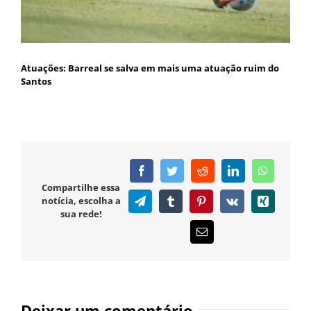
Atuações: Barreal se salva em mais uma atuação ruim do
Santos
Facebook
Twitter
Reddit
LinkedIn
WhatsAp
Compartilhe essa
notícia, escolha a
Telegram
Tumblr
Pinterest
Vk
Xing
sua rede!
E-
mail
Deixar um comentário