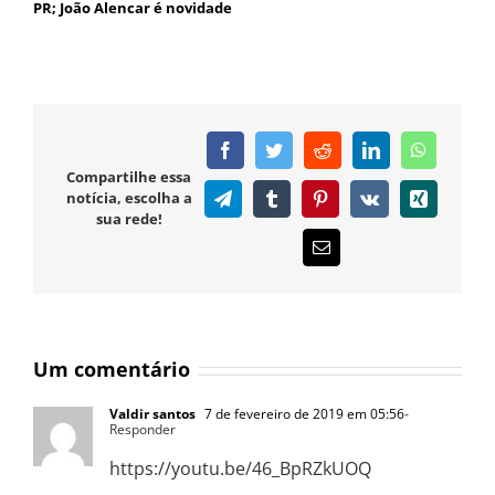
PR; João Alencar é novidade
Facebook
Twitter
Reddit
LinkedIn
WhatsAp
Compartilhe essa
notícia, escolha a
Telegram
Tumblr
Pinterest
Vk
Xing
sua rede!
E-
mail
Um comentário
Valdir santos
7 de fevereiro de 2019 em 05:56
-
Responder
https://youtu.be/46_BpRZkUOQ