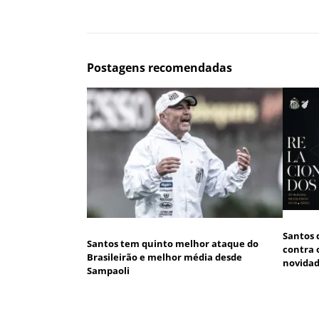
Postagens recomendadas
Santos 
Santos tem quinto melhor ataque do
contra 
Brasileirão e melhor média desde
novida
Sampaoli