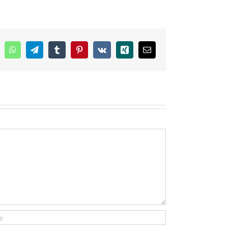
inkedIn
WhatsApp
Telegram
Tumblr
Pinterest
Vk
Xing
E-
mail