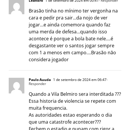
Leandro
1 de setembro de 2024 em 00:41
- Responder
Brasão tinha no mínimo ter vergonha na
cara e pedir pra sair…da nojo de ver
jogar…e ainda comemora quando faz
uma merda de defesa…quando isso
acontece é porque a bola bate nele….é
desgastante ver o santos jogar sempre
com 1 a menos em campo….Brasão não
considera jogador
Paulo Auuda
1 de setembro de 2024 em 06:47
-
Responder
Quando a Vila Belmiro sera interditada ???
Essa historia de violencia se repete com
muita frequencia.
As autoridades estao esperando o dia
que uma catastrofe acontecer???
Fechem o estadio e punam com rigor a