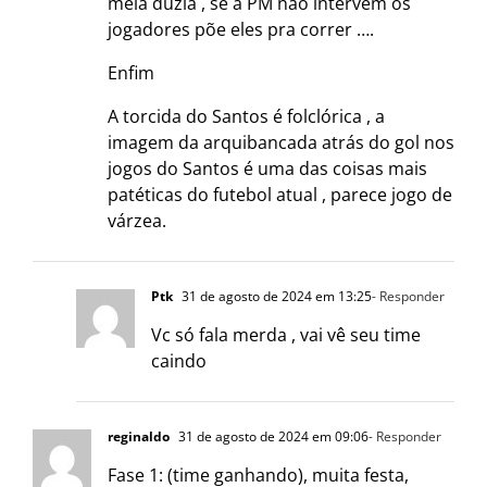
meia dúzia , se a PM não intervém os
jogadores põe eles pra correr ….
Enfim
A torcida do Santos é folclórica , a
imagem da arquibancada atrás do gol nos
jogos do Santos é uma das coisas mais
patéticas do futebol atual , parece jogo de
várzea.
Ptk
31 de agosto de 2024 em 13:25
- Responder
Vc só fala merda , vai vê seu time
caindo
reginaldo
31 de agosto de 2024 em 09:06
- Responder
Fase 1: (time ganhando), muita festa,