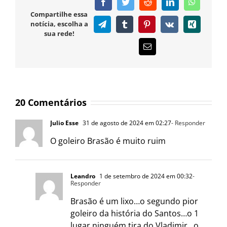
Facebook
Twitter
Reddit
LinkedIn
WhatsAp
Compartilhe essa
notícia, escolha a
Telegram
Tumblr
Pinterest
Vk
Xing
sua rede!
E-
mail
20 Comentários
Julio Esse
31 de agosto de 2024 em 02:27
- Responder
O goleiro Brasão é muito ruim
Leandro
1 de setembro de 2024 em 00:32
-
Responder
Brasão é um lixo…o segundo pior
goleiro da história do Santos…o 1
lugar ninguém tira do Vladimir…o