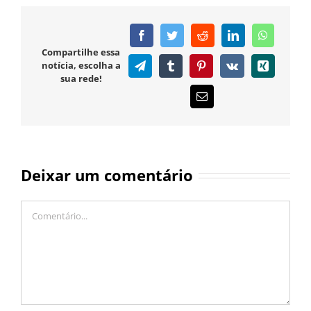
Facebook
Twitter
Reddit
LinkedIn
WhatsAp
Compartilhe essa
notícia, escolha a
Telegram
Tumblr
Pinterest
Vk
Xing
sua rede!
E-
mail
Deixar um comentário
Comentário