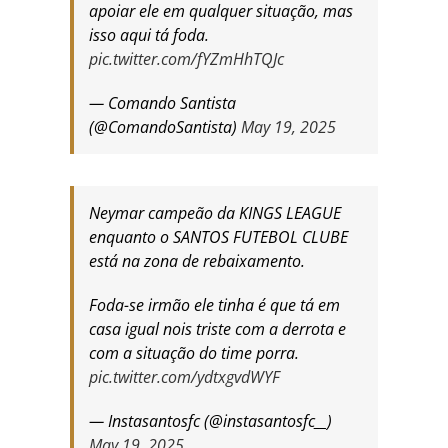
apoiar ele em qualquer situação, mas
isso aqui tá foda.
pic.twitter.com/fYZmHhTQJc
— Comando Santista
(@ComandoSantista)
May 19, 2025
Neymar campeão da KINGS LEAGUE
enquanto o SANTOS FUTEBOL CLUBE
está na zona de rebaixamento.
Foda-se irmão ele tinha é que tá em
casa igual nois triste com a derrota e
com a situação do time porra.
pic.twitter.com/ydtxgvdWYF
— Instasantosfc (@instasantosfc__)
May 19, 2025