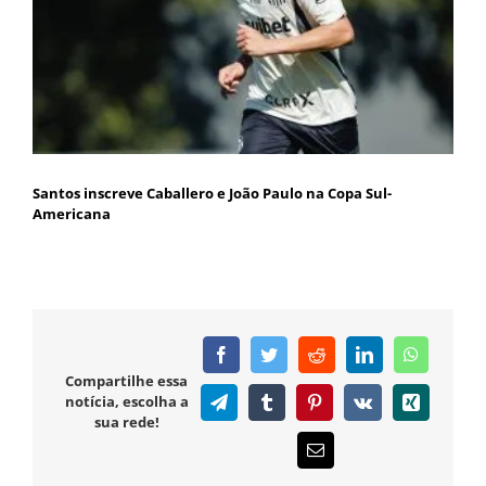
Santos inscreve Caballero e João Paulo na Copa Sul-
Americana
Facebook
Twitter
Reddit
LinkedIn
WhatsAp
Compartilhe essa
notícia, escolha a
Telegram
Tumblr
Pinterest
Vk
Xing
sua rede!
E-
mail