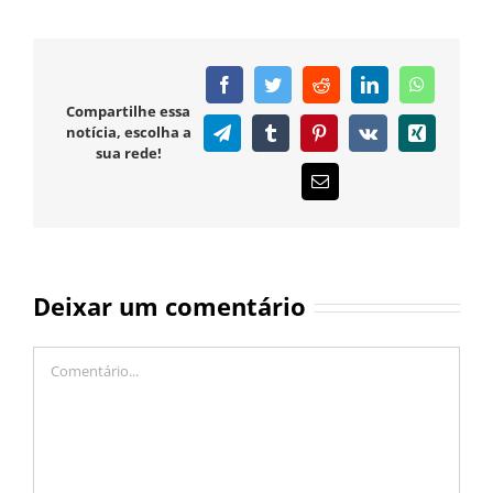
Facebook
Twitter
Reddit
LinkedIn
WhatsAp
Compartilhe essa
notícia, escolha a
Telegram
Tumblr
Pinterest
Vk
Xing
sua rede!
E-
mail
Deixar um comentário
Comentário