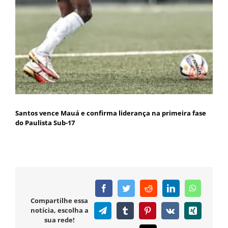
Santos vence Mauá e confirma liderança na primeira fase
do Paulista Sub-17
Facebook
Twitter
Reddit
LinkedIn
WhatsAp
Compartilhe essa
notícia, escolha a
Telegram
Tumblr
Pinterest
Vk
Xing
sua rede!