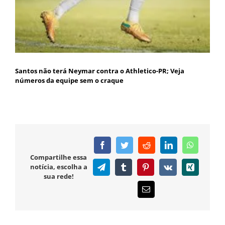
Santos não terá Neymar contra o Athletico-PR; Veja
números da equipe sem o craque
Facebook
Twitter
Reddit
LinkedIn
WhatsAp
Compartilhe essa
notícia, escolha a
Telegram
Tumblr
Pinterest
Vk
Xing
sua rede!
E-
mail