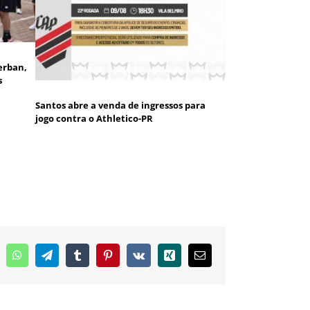
erban,
s
Santos abre a venda de ingressos para
jogo contra o Athletico-PR
inkedIn
WhatsApp
Telegram
Tumblr
Pinterest
Vk
Xing
E-
mail