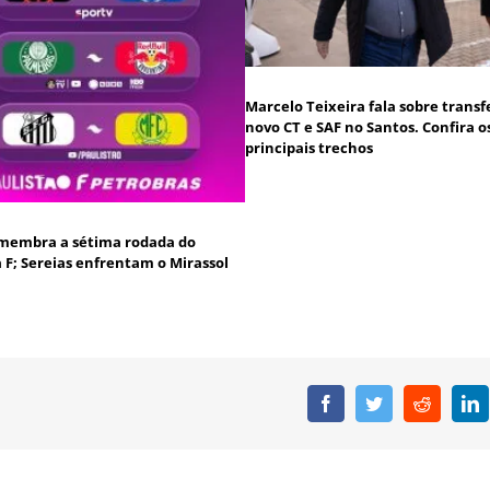
Marcelo Teixeira fala sobre transf
novo CT e SAF no Santos. Confira o
principais trechos
membra a sétima rodada do
a F; Sereias enfrentam o Mirassol
Facebook
Twitter
Reddit
L