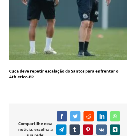
Cuca deve repetir escalação do Santos para enfrentar o
Athletico-PR
Facebook
Twitter
Reddit
LinkedIn
WhatsAp
Compartilhe essa
notícia, escolha a
Telegram
Tumblr
Pinterest
Vk
Xing
sua rede!